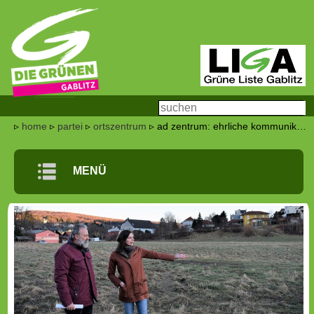
▹
home
▹
partei
▹
ortszentrum
▹ ad zentrum: ehrliche kommunikation statt marketing gefordert
m
MENÜ