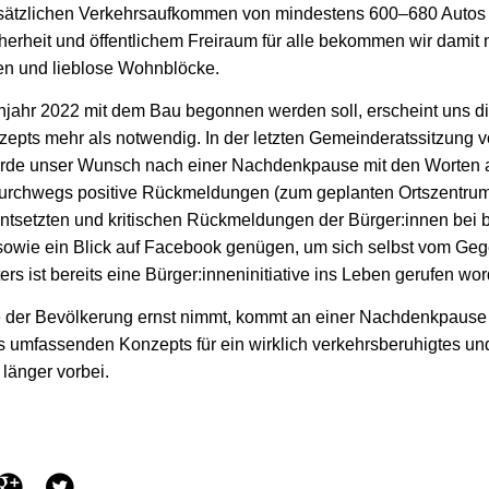
usätzlichen Verkehrsaufkommen von mindestens 600–680 Autos p
erheit und öffentlichem Freiraum für alle bekommen wir damit 
en und lieblose Wohnblöcke.
ühjahr 2022 mit dem Bau begonnen werden soll, erscheint uns d
epts mehr als notwendig. In der letzten Gemeinderatssitzung 
rde unser Wunsch nach einer Nachdenkpause mit den Worten 
“durchwegs positive Rückmeldungen (zum geplanten Ortszentr
ntsetzten und kritischen Rückmeldungen der Bürger:innen bei b
sowie ein Blick auf Facebook genügen, um sich selbst vom Gege
rs ist bereits eine Bürger:inneni­nitiative ins Leben gerufen wo
der Bevölkerung ernst nimmt, kommt an einer Nachdenkpause
s umfassenden Konzepts für ein wirklich verkehrsberuhigtes u
 länger vorbei.
G
T