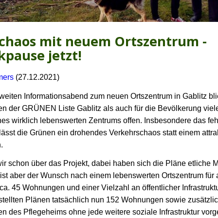
chaos mit neuem Ortszentrum -
pause jetzt!
mers
(27.12.2021)
eiten Informationsabend zum neuen Ortszentrum in Gablitz bli
en der GRÜNEN Liste Gablitz als auch für die Bevölkerung viel
nes wirklich lebenswerten Zentrums offen. Insbesondere das fe
lässt die Grünen ein drohendes Verkehrschaos statt einem attr
.
ir schon über das Projekt, dabei haben sich die Pläne etliche 
 ist aber der Wunsch nach einem lebenswerten Ortszentrum für 
a. 45 Wohnungen und einer Vielzahl an öffentlicher Infrastrukt
estellten Plänen tatsächlich nun 152 Wohnungen sowie zusätzli
 des Pflegeheims ohne jede weitere soziale Infrastruktur vorg