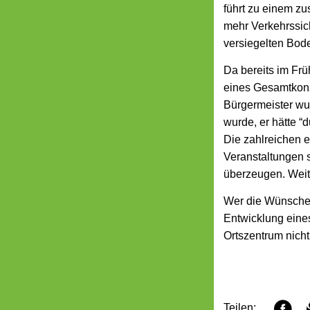
führt zu einem z
mehr Verkehrssich
versiegelten Bod
Da bereits im Fr
eines Gesamtkonz
Bürgermeister wu
wurde, er hätte 
Die zahlreichen e
Veranstaltungen 
überzeugen. Weite
Wer die Wünsche 
Entwicklung eine
Ortszentrum nicht
F
Teilen: