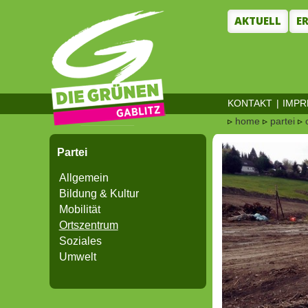
AKTUELL
E
KONTAKT
|
IMP
▹
home
▹
partei
▹
Partei
Allgemein
Bildung & Kultur
Mobilität
Ortszentrum
Soziales
Umwelt