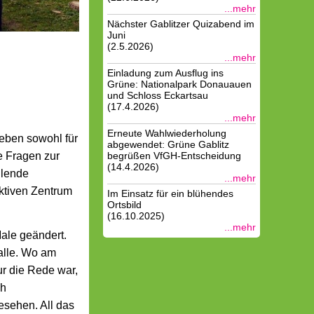
...mehr
Nächster Gablitzer Quizabend im
Juni
(2.5.2026)
...mehr
Einladung zum Ausflug ins
Grüne: Nationalpark Donauauen
und Schloss Eckartsau
(17.4.2026)
...mehr
Erneute Wahlwiederholung
eben sowohl für
abgewendet: Grüne Gablitz
e Fragen zur
begrüßen VfGH-Entscheidung
(14.4.2026)
hlende
...mehr
aktiven Zentrum
Im Einsatz für ein blühendes
Ortsbild
(16.10.2025)
...mehr
Male geändert.
alle. Wo am
ur die Rede war,
ch
esehen. All das