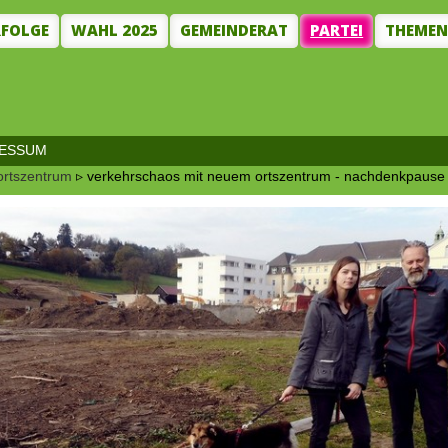
RFOLGE
WAHL 2025
GEMEINDERAT
PARTEI
THEME
RESSUM
ortszentrum
▹ verkehrschaos mit neuem ortszentrum - nachdenkpause j