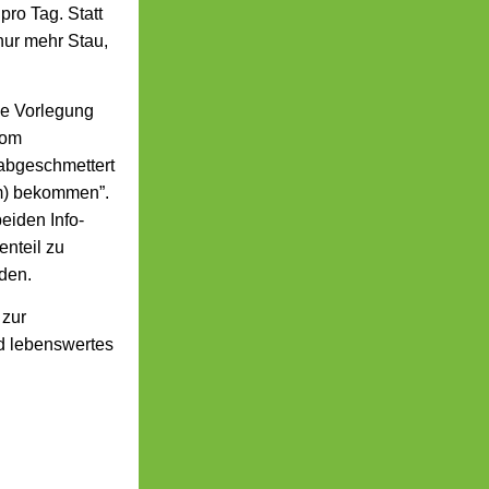
ro Tag. Statt
nur mehr Stau,
ie Vorlegung
vom
abgeschmettert
um) bekommen”.
eiden Info-
nteil zu
rden.
 zur
nd lebenswertes