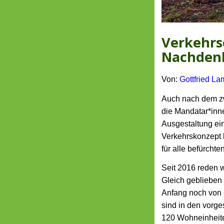
Verkehrs
Nachdenk
Von:
Gottfried La
Auch nach dem zw
die Mandatar*inn
Ausgestaltung ei
Verkehrskonzept 
für alle befürchten
Seit 2016 reden w
Gleich geblieben
Anfang noch von c
sind in den vorg
120 Wohneinheiten