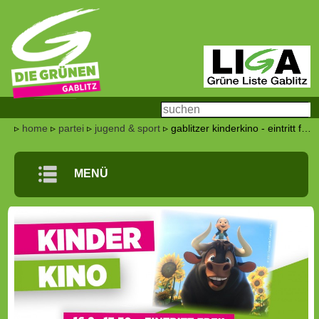
▹
home
▹
partei
▹
jugend & sport
▹ gablitzer kinderkino - eintritt frei!
m
MENÜ