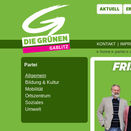
AKTUELL
E
KONTAKT
|
IMP
▹
home
▹
partei
▹
Partei
Allgemein
Bildung & Kultur
Mobilität
Ortszentrum
Soziales
Umwelt