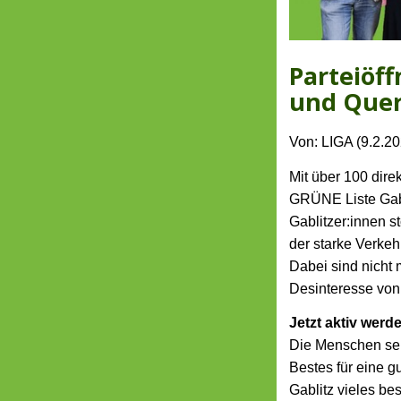
Parteiöf
und Quer
Von: LIGA (9.2.2
Mit über 100 dir
GRÜNE Liste Gabl
Gablitzer:innen 
der starke Verkeh
Dabei sind nicht
Desinteresse von
Jetzt aktiv werd
Die Menschen selb
Bestes für eine g
Gablitz vieles b