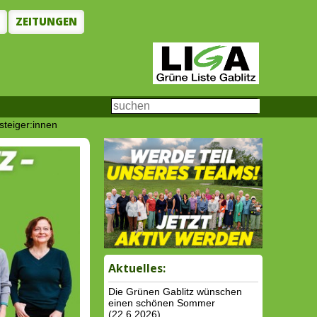
N
ZEITUNGEN
steiger:innen
Aktuelles:
Die Grünen Gablitz wünschen
einen schönen Sommer
(22.6.2026)