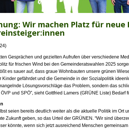
fnung: Wir machen Platz für neue
einsteiger:innen
024)
ekten Gesprächen und gezielten Aufrufen über verschiedene Me
itz für frischen Wind bei den Gemeinderatswahlen 2025 sorge
stößt es sauer auf, dass graue Wohnbauten unsere grünen Wies
r Kinder gefährdet und die Gemeinde in der Sozialpolitik ideenlos
 mangelnde Lösungsvorschläge das Problem, sondern das schli
 ÖVP und SPÖ”, sieht Gottfried Lamers (GRÜNE Liste) Bedarf f
en
st seien bereits deutlich weiter als die aktuelle Politik im Ort 
ute Zukunft geben, so das Urteil der GRÜNEN. “Wir sind überze
esser könnte, wenn sich jetzt ausreichend Menschen gemeinsam 