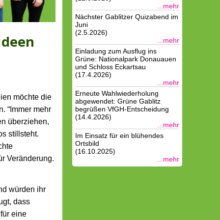
...mehr
Nächster Gablitzer Quizabend im
Juni
(2.5.2026)
 Ideen
...mehr
Einladung zum Ausflug ins
Grüne: Nationalpark Donauauen
und Schloss Eckartsau
(17.4.2026)
...mehr
Erneute Wahlwiederholung
dien möchte die
abgewendet: Grüne Gablitz
n. “Immer mehr
begrüßen VfGH-Entscheidung
(14.4.2026)
en überziehen,
...mehr
 stillsteht.
Im Einsatz für ein blühendes
Ortsbild
chte
(16.10.2025)
ür Veränderung.
...mehr
und würden ihr
ugt, dass
für eine