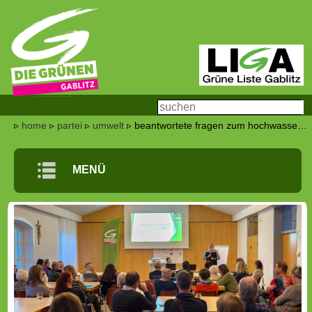
▹
home
▹
partei
▹
umwelt
▹ beantwortete fragen zum hochwasser aus der bevölkerung
m
MENÜ