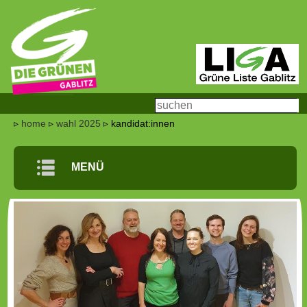
▹
home
▹
wahl 2025
▹ kandidat:innen
m
MENÜ