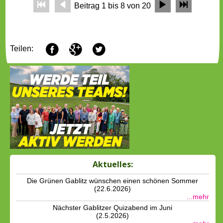
r
b
f
c
Beitrag 1 bis 8 von 20
F
G
T
Teilen:
Aktuelles:
Die Grünen Gablitz wünschen einen schönen Sommer
(22.6.2026)
...mehr
Nächster Gablitzer Quizabend im Juni
(2.5.2026)