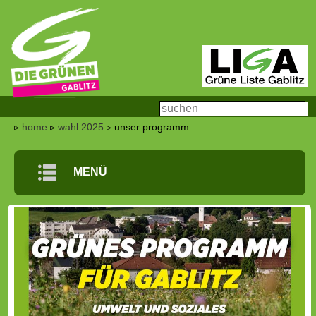
▹
home
▹
wahl 2025
▹ unser programm
m
MENÜ