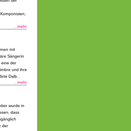
isten der
 Komponisten,
...mehr
amen mit
däre Sängerin
 eine der
imbre und ihre
rte Dalb...
...mehr
ber wurde in
ossen, dass
ugänglich
z der