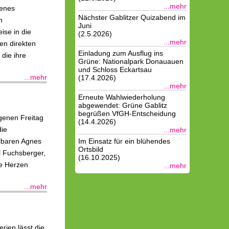
...mehr
genes
Nächster Gablitzer Quizabend im
n
Juni
ise in die
(2.5.2026)
...mehr
nen direkten
Einladung zum Ausflug ins
 die ihre
Grüne: Nationalpark Donauauen
und Schloss Eckartsau
...mehr
(17.4.2026)
...mehr
Erneute Wahlwiederholung
abgewendet: Grüne Gablitz
begrüßen VfGH-Entscheidung
ngenen Freitag
(14.4.2026)
die
...mehr
Im Einsatz für ein blühendes
lbaren Agnes
Ortsbild
l Fuchsberger,
(16.10.2025)
le Herzen
...mehr
...mehr
rien lässt die