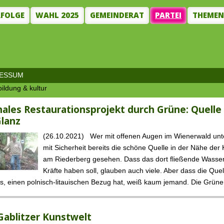
RFOLGE
WAHL 2025
GEMEINDERAT
PARTEI
THEME
RESSUM
bildung & kultur
nales Restaurationsprojekt durch Grüne: Quelle
lanz
(26.10.2021) Wer mit offenen Augen im Wienerwald unte
mit Sicherheit bereits die schöne Quelle in der Nähe der 
am Riederberg gesehen. Dass das dort fließende Wasser
Kräfte haben soll, glauben auch viele. Aber dass die Que
s, einen polnisch-litauischen Bezug hat, weiß kaum jemand. Die Grüne 
 Gablitzer Kunstwelt