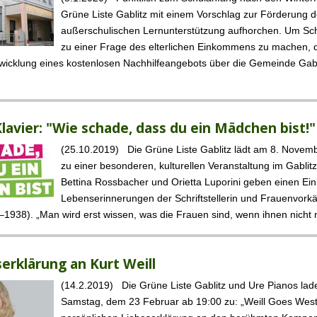
Grüne Liste Gablitz mit einem Vorschlag zur Förderung d
außerschulischen Lernunterstützung aufhorchen. Um Schu
zu einer Frage des elterlichen Einkommens zu machen, d
ntwicklung eines kostenlosen Nachhilfeangebots über die Gemeinde Gabl
lavier: "Wie schade, dass du ein Mädchen bist!"
(25.10.2019) Die Grüne Liste Gablitz lädt am 8. Novem
zu einer besonderen, kulturellen Veranstaltung im Gablit
Bettina Rossbacher und Orietta Luporini geben einen Einb
Lebenserinnerungen der Schriftstellerin und Frauenvork
1938). „Man wird erst wissen, was die Frauen sind, wenn ihnen nicht m
serklärung an Kurt Weill
(14.2.2019) Die Grüne Liste Gablitz und Ure Pianos la
Samstag, dem 23 Februar ab 19:00 zu: „Weill Goes West“