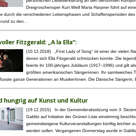
persönlichen Liebeserklärung an den berühmten Kompon
Dreigroschenoper Kurt Weill Maria Harpner führt auf eine
se durch die verschiedenen Lebensphasen und Schaffensperioden des
rund zu den...
oller Fitzgerald: „A la Ella“:
(10.12.2018) „First Lady of Song“ ist einer der vielen N
denen sich Ella Fitzgerald schmücken konnte. Die legen
feierte ihr 100-jähriges Jubiläum (1917–1996) und gilt als
größten amerikanischen Sängerinnen. Ihr samtweiches T
nflusste ganze Generationen an MusikerInnen. Die Dänische Sängerin, Bi
rd hungrig auf Kunst und Kultur
(19.12.2015) In der Gemeinderatssitzung vom 3. Dezem
Gablitz auf Initiative der Grünen Liste einstimmig beschl
gemeindeeigene Kulturveranstal­tungen künftig leichter z
werden sollen. Vergangenen Donnerstag wurde in Gablit