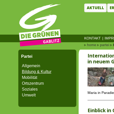
AKTUELL
E
KONTAKT
|
IMP
▹
home
▹
partei
▹ 
Internatio
Partei
in neuem G
Allgemein
Bildung & Kultur
Mobilität
Ortszentrum
Soziales
Maria in Paradie
Umwelt
Einblick in