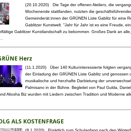
(20.10.2020) Die Tage der offenen Ateliers, die vergan
Wochenende stattfanden, nutzten die geschäftsführende
Gemeinderät:innen der GRÜNEN Liste Gablitz für eine Re
Gablitzer Kunstwelt. "Jahr für Jahr ist es eine Freude, ei
vielfältige Gablitzer Kunstlandschaft zu bekommen. Großes Dank an alle,
..
 GRÜNE Herz
(11.1.2020) Über 140 Kulturinte­ressierte folgten verga
der Einladung der GRÜNEN Liste Gablitz und genossen 
musikalische und herzhafte Darbietung der unverwechse
Palmisano in der Bühne. Begleitet von Paul Gulda, Danie
und Aliosha Biz wurden mit Liedern zwischen Tradition und Moderne al
OLG ALS KOSTENFRAGE
(8.1.2020) Pünktlich zum Schulanfang nach den Winterfe