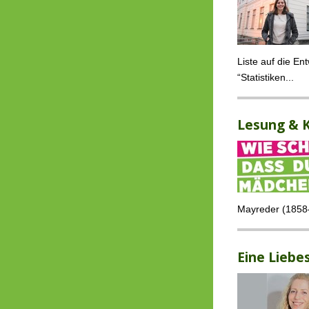
Liste auf die E
“Statistiken...
Lesung & K
Mayreder (1858–
Eine Liebe