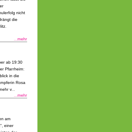
er
lerfolg nicht
rängt die
itz.
...mehr
ber ab 19:30
zer Pfarrheim:
lick in die
ämpferin Rosa
ehr v...
...mehr
den am
, einer