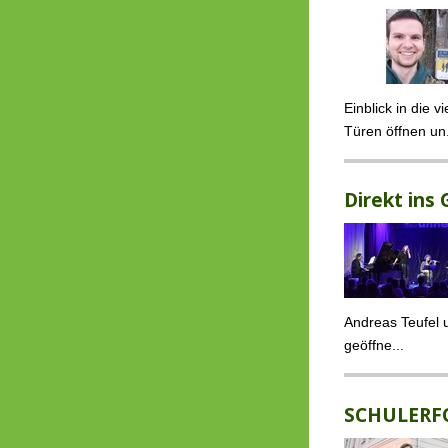
Einblick in die 
Türen öffnen un.
Direkt ins
Andreas Teufel 
geöffne...
SCHULERF