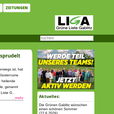
N
ZEITUNGEN
 sprudelt
rwegs ist, hat
Klosterruine
 heilende
lle, genannt
Liste G...
Aktuelles:
...mehr
Die Grünen Gablitz wünschen
einen schönen Sommer
(22.6.2026)