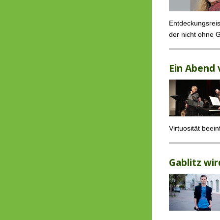
Entdeckungsrei
der nicht ohne G
Ein Abend v
Virtuosität beei
Gablitz wi